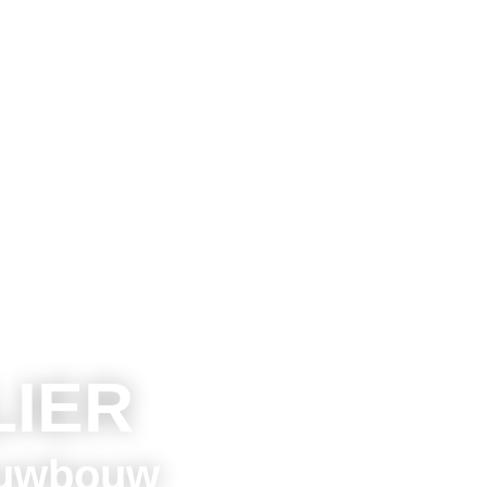
IER
ieuwbouw