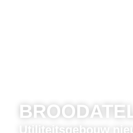
BROODATEL
Utiliteitsgebouw n